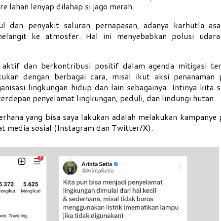
e lahan lenyap dilahap si jago merah.
l dan penyakit saluran pernapasan, adanya karhutla as
elangit ke atmosfer. Hal ini menyebabkan polusi udara
 aktif dan berkontribusi positif dalam agenda mitigasi te
kukan dengan berbagai cara, misal ikut aksi penanaman 
nisasi lingkungan hidup dan lain sebagainya. Intinya kita 
terdepan penyelamat lingkungan, peduli, dan lindungi hutan.
rhana yang bisa saya lakukan adalah melakukan kampanye p
at media sosial (Instagram dan Twitter/X).