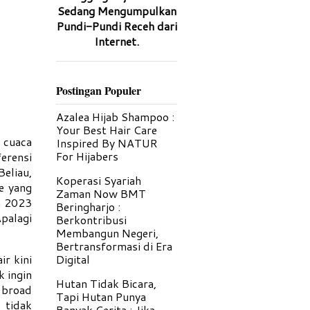
Sedang Mengumpulkan
Pundi-Pundi Receh dari
Internet.
Postingan Populer
Azalea Hijab Shampoo :
Your Best Hair Care
 cuaca
Inspired By NATUR
For Hijabers
erensi
eliau,
Koperasi Syariah
e yang
Zaman Now BMT
n 2023
Beringharjo :
Apalagi
Berkontribusi
Membangun Negeri,
Bertransformasi di Era
ir kini
Digital
k ingin
Hutan Tidak Bicara,
 broad
Tapi Hutan Punya
 tidak
Banyak Cerita : Jika