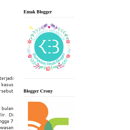
Emak Blogger
erjadi
 kasus
rsebut
Blogger Crony
 bulan
ir. Di
ngga 7
awasan