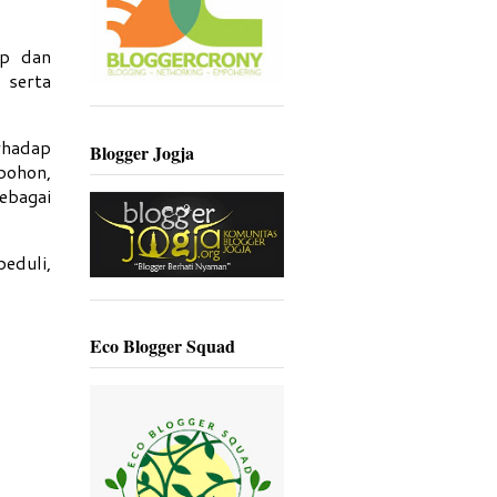
ap dan
 serta
rhadap
Blogger Jogja
pohon,
sebagai
eduli,
Eco Blogger Squad