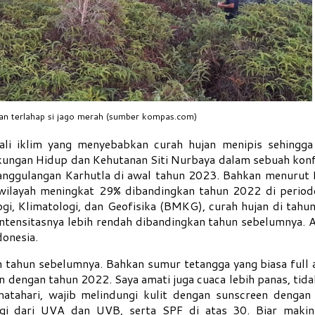
an terlahap si jago merah (sumber kompas.com)
li iklim yang menyebabkan curah hujan menipis sehingga
gkungan Hidup dan Kehutanan Siti Nurbaya dalam sebuah konf
nggulangan Karhutla di awal tahun 2023. Bahkan menurut B
 wilayah meningkat 29% dibandingkan tahun 2022 di period
i, Klimatologi, dan Geofisika (BMKG), curah hujan di tahu
 intensitasnya lebih rendah dibandingkan tahun sebelumnya. 
onesia.
 tahun sebelumnya. Bahkan sumur tetangga yang biasa full a
 dengan tahun 2022. Saya amati juga cuaca lebih panas, tida
matahari, wajib melindungi kulit dengan sunscreen dengan
i dari UVA dan UVB, serta SPF di atas 30. Biar makin