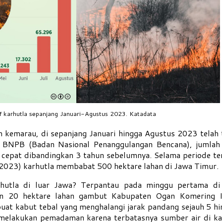
if karhutla sepanjang Januari-Agustus 2023. Katadata
emarau, di sepanjang Januari hingga Agustus 2023 telah t
t BNPB (Badan Nasional Penanggulangan Bencana), jumlah
h cepat dibandingkan 3 tahun sebelumnya. Selama periode te
 2023) karhutla membabat 500 hektare lahan di Jawa Timur.
hutla di luar Jawa? Terpantau pada minggu pertama di
n 20 hektare lahan gambut Kabupaten Ogan Komering Il
at kabut tebal yang menghalangi jarak pandang sejauh 5 hi
 melakukan pemadaman karena terbatasnya sumber air di k