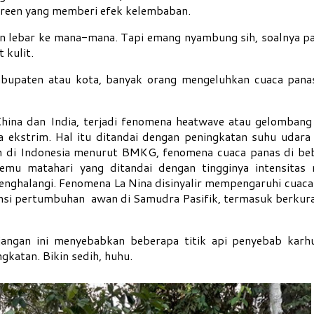
screen yang memberi efek kelembaban.
n lebar ke mana-mana. Tapi emang nyambung sih, soalnya pa
 kulit.
kabupaten atau kota, banyak orang mengeluhkan cuaca pana
China dan India, terjadi fenomena heatwave atau gelombang
 ekstrim. Hal itu ditandai dengan peningkatan suhu udara
un di Indonesia menurut BMKG, fenomena cuaca panas di be
emu matahari yang ditandai dengan tingginya intensitas r
enghalangi. Fenomena La Nina disinyalir mempengaruhi cuaca
ensi pertumbuhan awan di Samudra Pasifik, termasuk berkur
ngan ini menyebabkan beberapa titik api penyebab karhu
katan. Bikin sedih, huhu.