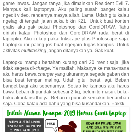
game lawas. Jangan tanya jika dimainkan Resident Evil 7.
Mampus kali laptopnya. Aku paling susah banget kalau
ngedit video, rendernya masya allah. Lama. Udah gitu kalau
ngelag di tengah jalan suka bikin KZL. Untuk buat konten
grafis aku gak pakai Photoshop dan CorelDRAW. Tahu
dirilah kalau Photoshop dan CorelDRAW rada berat di
laptopku. Aku cukup pakai Inkscape plus Photoscape saja.
Laptopku ini paling jos buat ngerjain tugas kampus. Untuk
aktivitas
multitasking
jangan ditanyakan ya. Gak kuat.
Laptopku mampu bertahan kurang dari 20 menit saja. jika
tidak segera di-
charge
. Ya matilah. Makanya ke mana-mana
aku harus bawa
charger
yang ukurannya segede gaban dan
bisa buat lempar maling. Udah gitu, berat lagi. Beban
banget bagi aku sebenarnya. Setiap ke kampus aku harus
bawa beban di pundak sebesar 2 kg, belum termasuk buku-
buku akuntansi lho ya. Beban di pundak semakin bertambah
saja. Coba kalau ada bahu yang bisa kusandarkan. Eakkk.