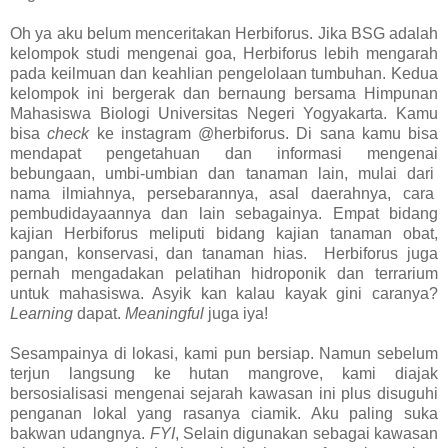
Oh ya aku belum menceritakan Herbiforus. Jika BSG adalah
kelompok studi mengenai goa, Herbiforus lebih mengarah
pada keilmuan dan keahlian pengelolaan tumbuhan. Kedua
kelompok ini bergerak dan bernaung bersama Himpunan
Mahasiswa Biologi Universitas Negeri Yogyakarta. Kamu
bisa
check
ke instagram @herbiforus. Di sana kamu bisa
mendapat pengetahuan dan informasi mengenai
bebungaan, umbi-umbian dan tanaman lain, mulai dari
nama ilmiahnya, persebarannya, asal daerahnya, cara
pembudidayaannya dan lain sebagainya. Empat bidang
kajian Herbiforus meliputi bidang kajian tanaman obat,
pangan, konservasi, dan tanaman hias. Herbiforus juga
pernah mengadakan pelatihan hidroponik dan terrarium
untuk mahasiswa. Asyik kan kalau kayak gini caranya?
Learning
dapat.
Meaningful
juga iya!
Sesampainya di lokasi, kami pun bersiap. Namun sebelum
terjun langsung ke hutan mangrove, kami diajak
bersosialisasi mengenai sejarah kawasan ini plus disuguhi
penganan lokal yang rasanya ciamik. Aku paling suka
bakwan udangnya.
FYI
, Selain digunakan sebagai kawasan