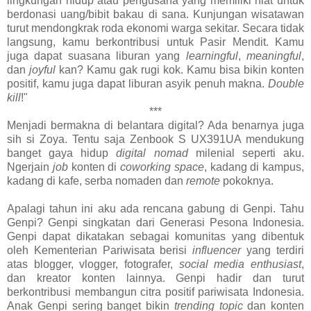
lingkungan hidup atau pengusaha yang memiliki niat untuk
berdonasi uang/bibit bakau di sana. Kunjungan wisatawan
turut mendongkrak roda ekonomi warga sekitar. Secara tidak
langsung, kamu berkontribusi untuk Pasir Mendit. Kamu
juga dapat suasana liburan yang
learningful
,
meaningful
,
dan
joyful
kan? Kamu gak rugi kok. Kamu bisa bikin konten
positif, kamu juga dapat liburan asyik penuh makna.
Double
kill
!"
***
Menjadi bermakna di belantara digital? Ada benarnya juga
sih si Zoya. Tentu saja Zenbook S UX391UA mendukung
banget gaya hidup
digital nomad
milenial seperti aku.
Ngerjain
job
konten di
coworking space
, kadang di kampus,
kadang di kafe, serba nomaden dan
remote
pokoknya.
Apalagi tahun ini aku ada rencana gabung di Genpi. Tahu
Genpi? Genpi singkatan dari Generasi Pesona Indonesia.
Genpi dapat dikatakan sebagai komunitas yang dibentuk
oleh Kementerian Pariwisata berisi
influencer
yang terdiri
atas blogger, vlogger, fotografer,
social media enthusiast
,
dan kreator konten lainnya. Genpi hadir dan turut
berkontribusi membangun citra positif pariwisata Indonesia.
Anak Genpi sering banget bikin
trending topic
dan konten