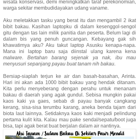
wisata konservasi, demi meningkatkan taraf perekonomian,
warga sekitar membudidayakan udang vaname.
Aku meletakkan tasku yang berat itu dan mengambil 2 ikat
bibit bakau. Kasihan laptopku di dalam kesenggol-sengol
gitu dengan tas lain milik panitia dan peserta. Belum lagi di
dalam bis yang penuh guncangan. Kebayang gak sih
khawatirnya aku? Aku takut laptop Asusku kenapa-napa.
Mana ini laptop baru saja diinstal ulang karena kena
malware
.
Bertahan barang sejenak ya nak, ibu mau
menyusuri sepanjang payau buat tanam nih bakau
.
Bersiap-siaplah terjun ke air dan basah-basahan, Arinta.
Hari ini akan ada 1000 bibit bakau yang hendak ditanam.
Kita perlu menyeberang dengan perahu untuk menanam
bakau di daerah yang agak gundul. Sebisa mungkin pakai
kaos kaki ya gaes, sebab di payau banyak cangkang
kerang, sisa-sisa terumbu karang, aneka benda tajam dari
biota laut lainnya. Setidaknya kaos kaki menjadi pelindung
pertama kulit kita. Kalau mau pake sendal/sepatu/boot juga
bisa, tapi agak berat buat berjalan dalam air nantinya.