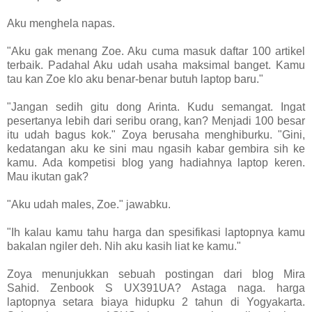
Aku menghela napas.
"Aku gak menang Zoe. Aku cuma masuk daftar 100 artikel
terbaik. Padahal Aku udah usaha maksimal banget. Kamu
tau kan Zoe klo aku benar-benar butuh laptop baru."
"Jangan sedih gitu dong Arinta. Kudu semangat. Ingat
pesertanya lebih dari seribu orang, kan? Menjadi 100 besar
itu udah bagus kok." Zoya berusaha menghiburku. "Gini,
kedatangan aku ke sini mau ngasih kabar gembira sih ke
kamu. Ada kompetisi blog yang hadiahnya laptop keren.
Mau ikutan gak?
"Aku udah males, Zoe." jawabku.
"Ih kalau kamu tahu harga dan spesifikasi laptopnya kamu
bakalan ngiler deh. Nih aku kasih liat ke kamu."
Zoya menunjukkan sebuah postingan dari blog Mira
Sahid. Zenbook S UX391UA? Astaga naga. harga
laptopnya setara biaya hidupku 2 tahun di Yogyakarta.