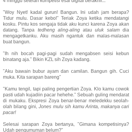
4 minggu setelah kompetisi esai digital berakhir...
"Woy Nyet! kadal gurun! Bangun. Ini udah jam berapa?
Tidur mulu. Dasar kebo!" Teriak Zoya ketika mendatangi
kosku. Pintu kos sengaja tidak aku kunci karena Zoya akan
datang. Tanpa
tedheng aling-aling
atau
uluk salam
dia
mengagetkanku. Aku masih ngantuk dan malas-malasan
buat bangun.
"Ih nih bocah pagi-pagi sudah mengabsen seisi kebun
binatang aja." Bikin KZL sih Zoya kadang.
"Aku bawain bubur ayam dan camilan. Bangun gih. Cuci
muka. Kita sarapan bareng"
"Kamu tengil, tapi paling pengertian Zoya. Klo kamu cowok
pasti udah kujadiin pacar hehehe." Sebuah guling mendarat
di mukaku. Ekspresi Zoya benar-benar meledekku seolah-
olah bilang gini,
Jones mulu sih kamu Arinta, makanya cari
pacar!
Selesai sarapan Zoya bertanya, "Gimana kompetisinya?
Udah pengumuman belum?"