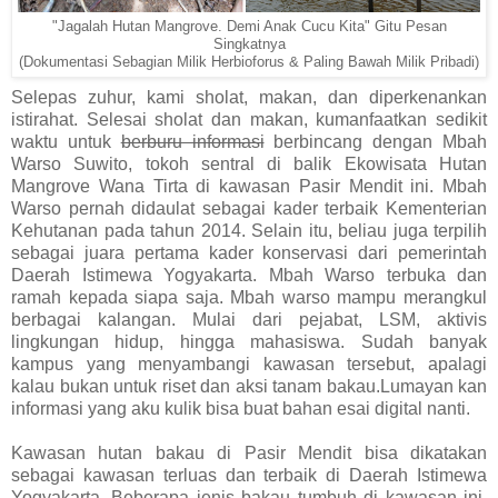
"Jagalah Hutan Mangrove. Demi Anak Cucu Kita" Gitu Pesan
Singkatnya
(Dokumentasi Sebagian Milik Herbioforus & Paling Bawah Milik Pribadi)
Selepas zuhur, kami sholat, makan, dan diperkenankan
istirahat. Selesai sholat dan makan, kumanfaatkan sedikit
waktu untuk
berburu informasi
berbincang dengan Mbah
Warso Suwito, tokoh sentral di balik Ekowisata Hutan
Mangrove Wana Tirta di kawasan Pasir Mendit ini. Mbah
Warso pernah didaulat sebagai kader terbaik Kementerian
Kehutanan pada tahun 2014. Selain itu, beliau juga terpilih
sebagai juara pertama kader konservasi dari pemerintah
Daerah Istimewa Yogyakarta. Mbah Warso terbuka dan
ramah kepada siapa saja. Mbah warso mampu merangkul
berbagai kalangan. Mulai dari pejabat, LSM, aktivis
lingkungan hidup, hingga mahasiswa. Sudah banyak
kampus yang menyambangi kawasan tersebut, apalagi
kalau bukan untuk riset dan aksi tanam bakau.Lumayan kan
informasi yang aku kulik bisa buat bahan esai digital nanti.
Kawasan hutan bakau di Pasir Mendit bisa dikatakan
sebagai kawasan terluas dan terbaik di Daerah Istimewa
Yogyakarta. Beberapa jenis bakau tumbuh di kawasan ini,