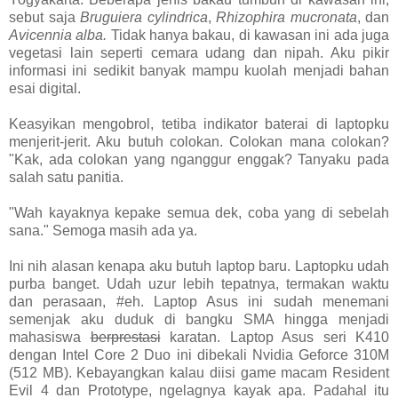
sebut saja
Bruguiera cylindrica
,
Rhizophira mucronata
, dan
Avicennia alba.
Tidak hanya bakau, di kawasan ini ada juga
vegetasi lain seperti cemara udang dan nipah. Aku pikir
informasi ini sedikit banyak mampu kuolah menjadi bahan
esai digital.
Keasyikan mengobrol, tetiba indikator baterai di laptopku
menjerit-jerit. Aku butuh colokan. Colokan mana colokan?
"Kak, ada colokan yang nganggur enggak? Tanyaku pada
salah satu panitia.
"Wah kayaknya kepake semua dek, coba yang di sebelah
sana." Semoga masih ada ya.
Ini nih alasan kenapa aku butuh laptop baru. Laptopku udah
purba banget. Udah uzur lebih tepatnya, termakan waktu
dan perasaan, #eh. Laptop Asus ini sudah menemani
semenjak aku duduk di bangku SMA hingga menjadi
mahasiswa
berprestasi
karatan. Laptop Asus seri K410
dengan Intel Core 2 Duo ini dibekali Nvidia Geforce 310M
(512 MB). Kebayangkan kalau diisi game macam Resident
Evil 4 dan Prototype, ngelagnya kayak apa. Padahal itu