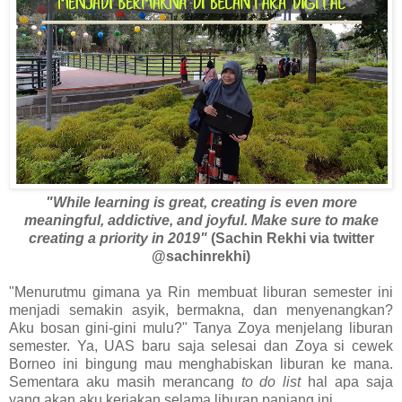
"While learni
ng is great, creating is even more
meaningful, addictive, and joyful. Make sure to make
creating a priority in 2019"
(Sachin Rekhi via twitter
@sachinrekhi)
"Menurutmu gimana ya Rin membuat liburan semester ini
menjadi semakin asyik, bermakna, dan menyenangkan?
Aku bosan gini-gini mulu?" Tanya Zoya menjelang liburan
semester. Ya, UAS baru saja selesai dan Zoya si cewek
Borneo ini bingung mau menghabiskan liburan ke mana.
Sementara aku masih merancang
to do list
hal apa saja
yang akan aku kerjakan selama liburan panjang ini.