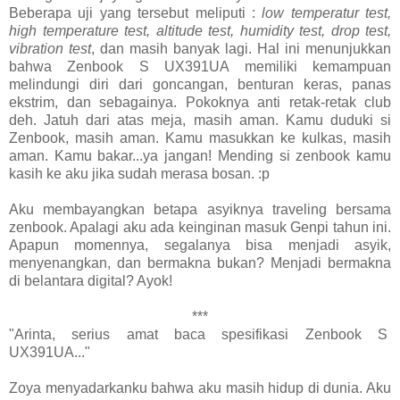
Beberapa uji yang tersebut meliputi :
low temperatur test,
high temperature test, altitude test, humidity test, drop test,
vibration test
, dan masih banyak lagi. Hal ini menunjukkan
bahwa Zenbook S UX391UA memiliki kemampuan
melindungi diri dari goncangan, benturan keras, panas
ekstrim, dan sebagainya. Pokoknya anti retak-retak club
deh. Jatuh dari atas meja, masih aman. Kamu duduki si
Zenbook, masih aman. Kamu masukkan ke kulkas, masih
aman. Kamu bakar...ya jangan! Mending si zenbook kamu
kasih ke aku jika sudah merasa bosan. :p
Aku membayangkan betapa asyiknya traveling bersama
zenbook. Apalagi aku ada keinginan masuk Genpi tahun ini.
Apapun momennya, segalanya bisa menjadi asyik,
menyenangkan, dan bermakna bukan? Menjadi bermakna
di belantara digital? Ayok!
***
"Arinta, serius amat baca spesifikasi Zenbook S
UX391UA..."
Zoya menyadarkanku bahwa aku masih hidup di dunia. Aku