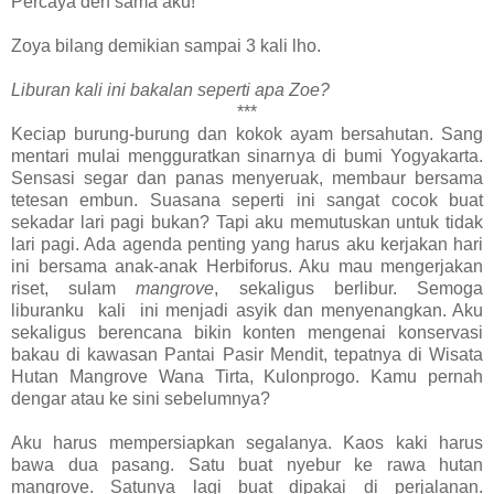
Percaya deh sama aku!"
Zoya bilang demikian sampai 3 kali lho.
Liburan kali ini bakalan seperti apa Zoe?
***
Keciap burung-burung dan kokok ayam bersahutan. Sang
mentari mulai mengguratkan sinarnya di bumi Yogyakarta.
Sensasi segar dan panas menyeruak, membaur bersama
tetesan embun. Suasana seperti ini sangat cocok buat
sekadar lari pagi bukan? Tapi aku memutuskan untuk tidak
lari pagi. Ada agenda penting yang harus aku kerjakan hari
ini bersama anak-anak Herbiforus. Aku mau mengerjakan
riset, sulam
mangrove
, sekaligus berlibur. Semoga
liburanku kali ini menjadi asyik dan menyenangkan. Aku
sekaligus berencana bikin konten mengenai konservasi
bakau di kawasan Pantai Pasir Mendit, tepatnya di Wisata
Hutan Mangrove Wana Tirta, Kulonprogo. Kamu pernah
dengar atau ke sini sebelumnya?
Aku harus mempersiapkan segalanya. Kaos kaki harus
bawa dua pasang. Satu buat nyebur ke rawa hutan
mangrove. Satunya lagi buat dipakai di perjalanan.