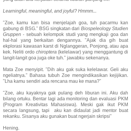
Learningful, meaningful, and joyful? Hmmm...
"Zoe, kamu kan bisa menjelajah goa, tuh pacarmu kan
gabung di BSG." BSG singkatan dari
Biospeleology Studien
Gruppen
- sebuah kelompok studi yang mengkaji goa dan
hal-hal yang berkaitan dengannya. "Ajak dia gih buat
ekplorasi kawasan karst di Nglanggeran, Ponjong, atau apa
kek. Neliti ordo
chiroptera
(kelelawar) yang menggantung di
langit-langit goa juga oke tuh." jawabku sekenanya.
Mata Zoe menyipit. "Dih aku gak suka kelelawar. Geli aku
ngeliatnya." Bahasa tubuh Zoe mengindikasikan kejijikan.
"Lha kamu sendiri ada rencana mau ke mana?"
"Zoe, aku kayaknya gak pulang deh liburan ini. Aku dah
bilang ortuku. Bentar lagi ada monitoring dan evaluasi PKM
(Program Kreativitas Mahasiswa). Meski gak ikut PKM
secara langsung, tapi aku kan didaulat jadi mentor buat
rekanku. Sisanya aku gunakan buat ngerjain skripsi"
Hening.