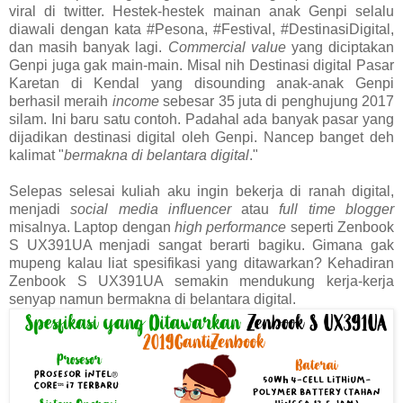
viral di twitter. Hestek-hestek mainan anak Genpi selalu
diawali dengan kata #Pesona, #Festival, #DestinasiDigital,
dan masih banyak lagi.
Commercial value
yang diciptakan
Genpi juga gak main-main. Misal nih Destinasi digital Pasar
Karetan di Kendal yang disounding anak-anak Genpi
berhasil meraih
income
sebesar 35 juta di penghujung 2017
silam. Ini baru satu contoh. Padahal ada banyak pasar yang
dijadikan destinasi digital oleh Genpi. Nancep banget deh
kalimat "
bermakna di belantara digital
."
Selepas selesai kuliah aku ingin bekerja di ranah digital,
menjadi
social media influencer
atau
full time blogger
misalnya. Laptop dengan
high performance
seperti Zenbook
S UX391UA menjadi sangat berarti bagiku. Gimana gak
mupeng kalau liat spesifikasi yang ditawarkan? Kehadiran
Zenbook S UX391UA semakin mendukung kerja-kerja
senyap namun bermakna di belantara digital.