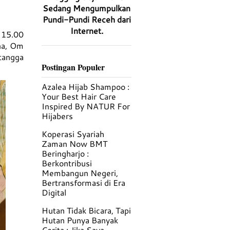
Sedang Mengumpulkan
Pundi-Pundi Receh dari
Internet.
m 15.00
na, Om
 tangga
Postingan Populer
Azalea Hijab Shampoo :
Your Best Hair Care
Inspired By NATUR For
Hijabers
Koperasi Syariah
Zaman Now BMT
Beringharjo :
Berkontribusi
Membangun Negeri,
Bertransformasi di Era
Digital
Hutan Tidak Bicara, Tapi
Hutan Punya Banyak
Cerita : Jika Saya