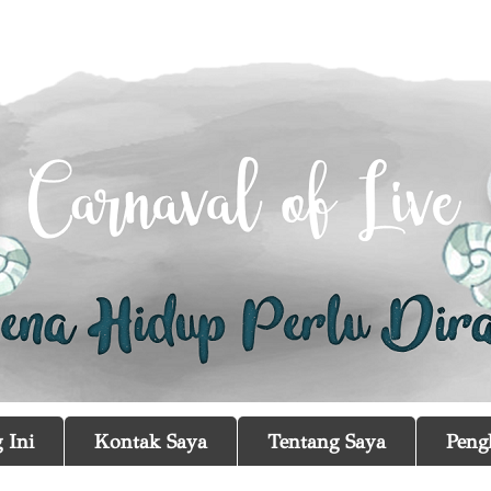
 Ini
Kontak Saya
Tentang Saya
Peng