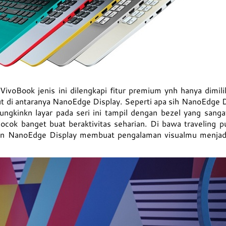
ivoBook jenis ini dilengkapi fitur premium ynh hanya dimili
ut di antaranya NanoEdge Display. Seperti apa sih NanoEdge 
gkinkn layar pada seri ini tampil dengan bezel yang sangat
 cocok banget buat beraktivitas seharian. Di bawa traveling 
dan NanoEdge Display membuat pengalaman visualmu menjadi