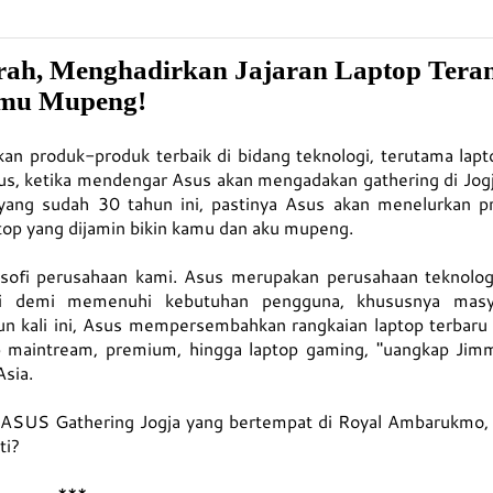
rah, Menghadirkan Jajaran Laptop Tera
amu Mupeng!
 produk-produk terbaik di bidang teknologi, terutama lapt
s, ketika mendengar Asus akan mengadakan gathering di Jogj
a yang sudah 30 tahun ini, pastinya Asus akan menelurkan p
 top yang dijamin bikin kamu dan aku mupeng.
losofi perusahaan kami. Asus merupakan perusahaan teknolog
si demi memenuhi kebutuhan pengguna, khususnya masy
un kali ini, Asus mempersembahkan rangkaian laptop terbaru
op maintream, premium, hingga laptop gaming, "uangkap Jimm
sia.
i ASUS Gathering Jogja yang bertempat di Royal Ambarukmo, 
ti?