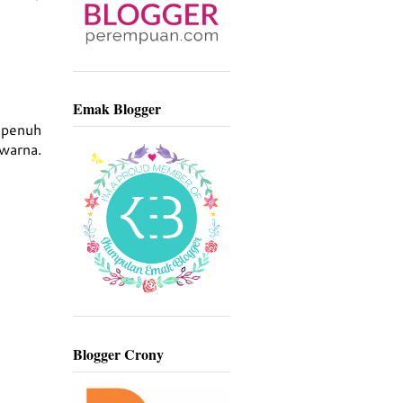
Emak Blogger
 penuh
rwarna.
Blogger Crony