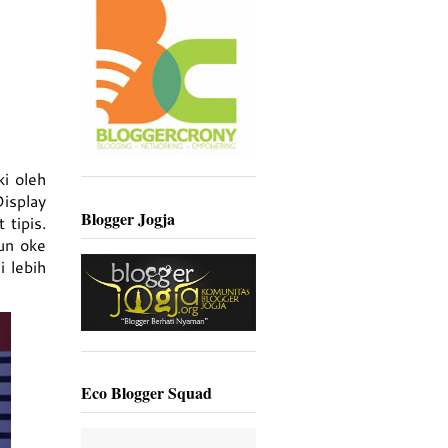
ki oleh
Display
Blogger Jogja
 tipis.
pun oke
 lebih
Eco Blogger Squad