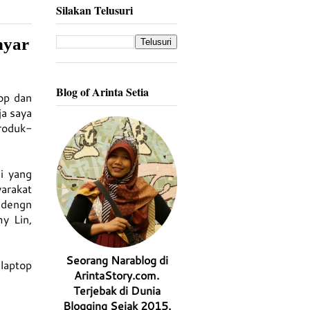
Silakan Telusuri
nyar
Blog of Arinta Setia
op dan
a saya
roduk-
i yang
arakat
 dengn
y Lin,
Seorang Narablog di
laptop
ArintaStory.com.
Terjebak di Dunia
Blogging Sejak 2015.