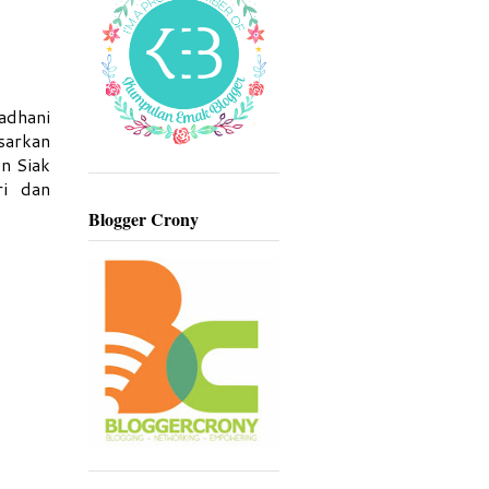
adhani
asarkan
n Siak
ri dan
Blogger Crony