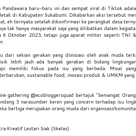
n Pandawara baru-baru ini dan sempat viral di Tiktok adala
rletak di Kabupaten Sukabumi. Dikabarkan aksi tersebut me
t, eh ternyata setelah dikonfirmasi ke perangkat desa terny
ya tak hanya masyarakat saja yang dilibatkan dalam kegiata
 6 Oktober 2023, tetapi juga aparat militer seperti TNI & 
n.
dari sekian gerakan yang diinisiasi oleh anak muda terka
elisik lebih jauh ada banyak gerakan di bidang lingkunga
pi memiliki fokus pada isu yang berbeda. Misal yan
 terbarukan, sustainable food, inovasi produk & UMKM yang
nline gathering @ecobloggersquad bertajuk "Semangat Oran
ndang 3 narasumber keren yang concern terhadap isu ling
reka bertiga merupakan orang muda dari organisasi/komunita
ra Kreatif Lestari Siak (Skelas)