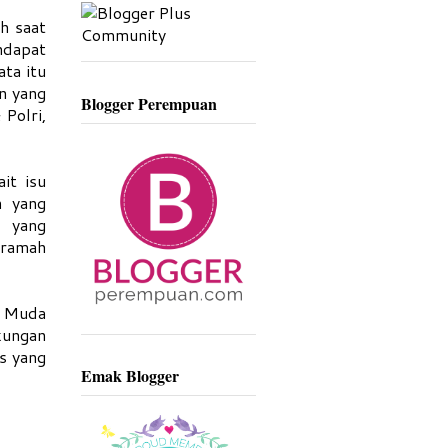
h saat
ndapat
ata itu
n yang
Blogger Perempuan
Polri,
it isu
n yang
g yang
 ramah
g Muda
kungan
s yang
Emak Blogger