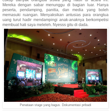
Mereka dengan sabar menunggu di bagian luar. Hanya
peserta, pendamping, panitia, dan media yang boleh
memasuki ruangan. Menyaksikan antusias para orangtua
uang turut hadir mendampingi anak-anaknya berkompetisi
membuat hati saya meleleh. Nyesss gitu di dada.
Penataan stage yang bagus. Dokumentasi pribadi