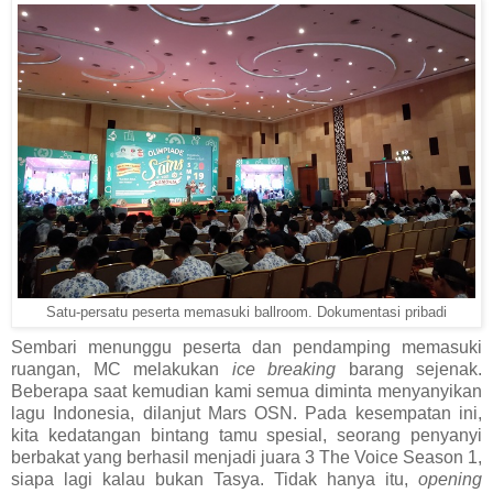
Satu-persatu peserta memasuki ballroom. Dokumentasi pribadi
Sembari menunggu peserta dan pendamping memasuki
ruangan, MC melakukan
ice breaking
barang sejenak.
Beberapa saat kemudian kami semua diminta menyanyikan
lagu Indonesia, dilanjut Mars OSN. Pada kesempatan ini,
kita kedatangan bintang tamu spesial, seorang penyanyi
berbakat yang berhasil menjadi juara 3 The Voice Season 1,
siapa lagi kalau bukan Tasya. Tidak hanya itu,
opening