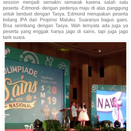
session
menjadi semakin semarak karena salah satu
peserta -Edmond- dengan pedenya maju di atas panggung
untuk berduet dengan Tasya. Edmond merupakan peserta
bidang IPA dari Propinsi Maluku. Suaranya bagus gaes.
Bisa seimbang dengan Tasya. Wah ternyata ada juga ya
peserta yang enggak hanya jago di sains, tapi juga jago
tarik suara.