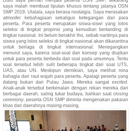
Dulu saya pernah menjadi peserta OSN SMP, sekarang
saya malah membuat liputan khusus tentang jalanya OSN
SMP 2019. Ulalala, saya berasa nostalgia. Saya merasakan
atmosfer kebahagiaan sekaligus ketegangan dari para
peserta. Para peserta merupakan siswa-siswi yang lolos
seleksi di tingkat propinsi yang kemudian bertanding di
tingkat nasional. Ini belum berakhir lho, sebab nantinya para
siswa yang lolos seleksi di tingkat nasional akan dikarantina
untuk berlaga di tingkat internasional. Menegangkan
menurut saya, karena soal-soal dan konsep yang diujikan
untuk para peserta berbeda dari soal pada umumnya. Tentu
soal tersebut lebih sulit beberapa tingkat dari soal UTS,
UAS, atau UN. Meskipun demikian, saya melihat rona
bahagia dari raut wajah para peserta. Apalagi peserta yang
datang bukan dari Pulau Jawa. Mereka sangat
excited
.
Anak-anak tersebut berkenalan dengan rekan mereka dari
berbagai daerah, saling tukar budaya, bahkan saat
closing
ceremony
, peserta OSN SMP diminta mengenakan pakaian
khas dari daerahnya masing-masing.